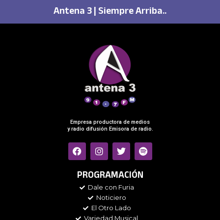
Antena 3 | Siempre Arriba..
Empresa productora de medios
y radio difusión Emisora de radio.
F
I
T
S
a
n
w
p
c
s
i
o
e
t
t
t
PROGRAMACIÓN
b
a
t
i
Dale con Furia
o
g
e
f
Noticiero
o
r
r
y
k
a
El Otro Lado
m
Variedad Musical