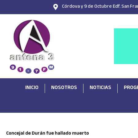
Ir
Córdova y 9 de Octubre Edf. San Fran
al
contenido
INICIO
NOSOTROS
NOTICIAS
PROG
Concejal de Durán fue hallado muerto