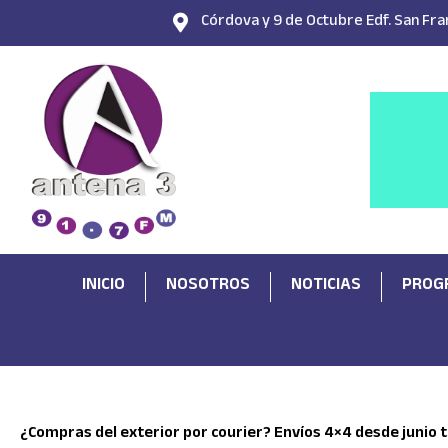
Ir
Córdova y 9 de Octubre Edf. San Fran
al
contenido
INICIO
NOSOTROS
NOTICIAS
PROG
¿Compras del exterior por courier? Envíos 4×4 desde junio 