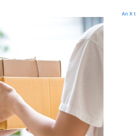
An X t