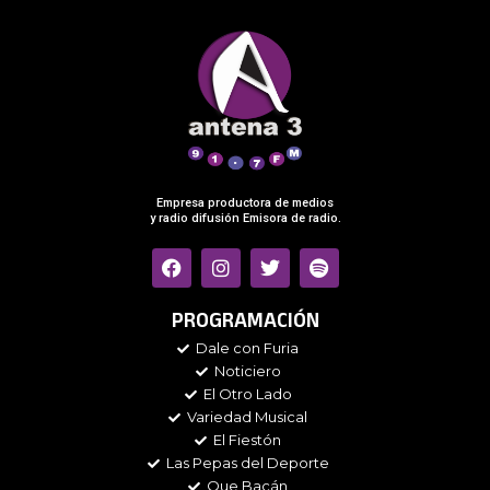
Empresa productora de medios
y radio difusión Emisora de radio.
F
I
T
S
a
n
w
p
c
s
i
o
e
t
t
t
PROGRAMACIÓN
b
a
t
i
Dale con Furia
o
g
e
f
Noticiero
o
r
r
y
k
a
El Otro Lado
m
Variedad Musical
El Fiestón
Las Pepas del Deporte
Que Bacán