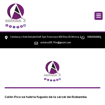
Ir
al
contenido
Córdova y 9 de Octubre Edf. San Francisco 300 Piso 20 Oficina 2
0968284882
antena391.7fm@gmail.com
Colón Pico se habría fugado de la cárcel de Riobamba