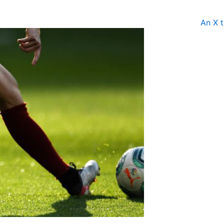
An X t