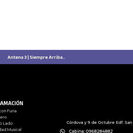
Antena 3 | Siempre Arriba..
AMACIÓN
con Furia
iero
Córdova y 9 de Octubre Edf. San 
ro Lado
dad Musical
Cabina: 0968284882