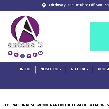
Ir
Córdova y 9 de Octubre Edf. San Fran
al
contenido
INICIO
NOSOTROS
NOTICIAS
PROG
COE NACIONAL SUSPENDE PARTIDO DE COPA LIBERTADORES