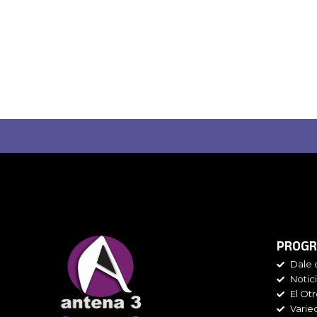
PROGR
Dale 
Notic
El Ot
Varie