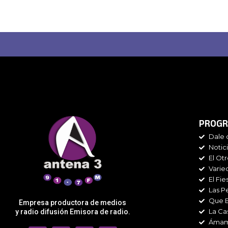
PROGR
Dale 
Notic
El Ot
Varie
El Fie
Las P
Que 
Empresa productora de medios
La Ca
y radio difusión Emisora de radio.
Áma