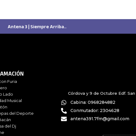
Antena 3 | Siempre Arriba..
AMACIÓN
con Furia
iero
Córdova y 9 de Octubre Edf. San 
ro Lado
dad Musical
Cabina: 0968284882
stón
Conmutador: 2304628
epas del Deporte
antena391.7fm@gmail.com
Bacán
sa del Dj
me