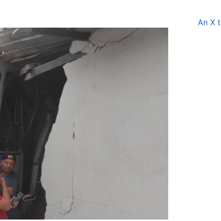
An X t