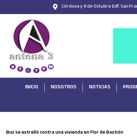
Ir
Córdova y 9 de Octubre Edf. San Fran
al
contenido
INICIO
NOSOTROS
NOTICIAS
PROG
Bus se estrelló contra una vivienda en Flor de Bastión