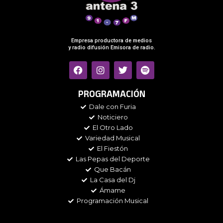
Empresa productora de medios
y radio difusión Emisora de radio.
F
I
T
S
a
n
w
p
c
s
i
o
e
t
t
t
PROGRAMACIÓN
b
a
t
i
Dale con Furia
o
g
e
f
Noticiero
o
r
r
y
k
a
El Otro Lado
m
Variedad Musical
El Fiestón
Las Pepas del Deporte
Que Bacán
La Casa del Dj
Ámame
Programación Musical