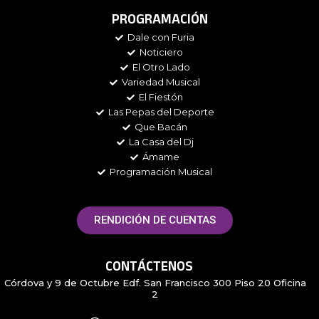
c
s
i
o
e
t
t
t
PROGRAMACIÓN
b
a
t
i
Dale con Furia
o
g
e
f
Noticiero
o
r
r
y
k
a
El Otro Lado
m
Variedad Musical
El Fiestón
Las Pepas del Deporte
Que Bacán
La Casa del Dj
Ámame
Programación Musical
RENDICIÓN DE CUENTAS
CONTÁCTENOS
Córdova y 9 de Octubre Edf. San Francisco 300 Piso 20 Oficina
2