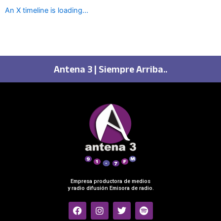
An X timeline is loading...
Antena 3 | Siempre Arriba..
Empresa productora de medios
y radio difusión Emisora de radio.
F
I
T
S
a
n
w
p