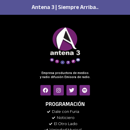
Antena 3 | Siempre Arriba..
Empresa productora de medios
y radio difusión Emisora de radio.
F
I
T
S
a
n
w
p
c
s
i
o
e
t
t
t
PROGRAMACIÓN
b
a
t
i
Dale con Furia
o
g
e
f
Noticiero
o
r
r
y
k
a
El Otro Lado
m
Variedad Musical