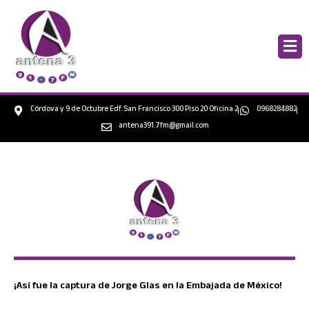
Ir
al
contenido
Córdova y 9 de Octubre Edf. San Francisco 300 Piso 20 Oficina 2
0968284882
antena391.7fm@gmail.com
¡Así fue la captura de Jorge Glas en la Embajada de México!