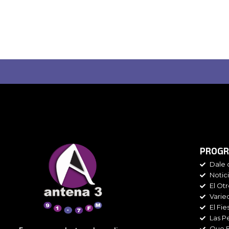
PROGR
Dale 
Notic
El Ot
Varie
El Fie
Las P
Que 