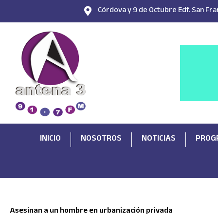
Ir
Córdova y 9 de Octubre Edf. San Fran
al
contenido
INICIO
NOSOTROS
NOTICIAS
PROG
Asesinan a un hombre en urbanización privada