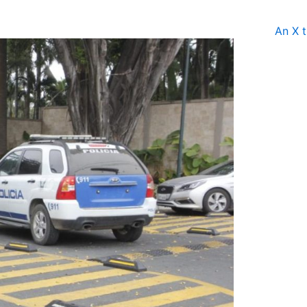
An X t