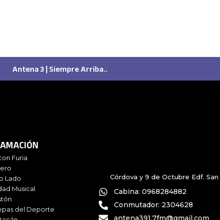
Antena 3 | Siempre Arriba..
AMACIÓN
con Furia
iero
Córdova y 9 de Octubre Edf. San 
ro Lado
dad Musical
Cabina: 0968284882
stón
Conmutador: 2304628
epas del Deporte
antena391.7fm@gmail.com
Bacán