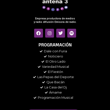
Empresa productora de medios
y radio difusión Emisora de radio.
F
I
T
S
a
n
w
p
c
s
i
o
e
t
t
t
PROGRAMACIÓN
b
a
t
i
Dale con Furia
o
g
e
f
Noticiero
o
r
r
y
k
a
El Otro Lado
m
Variedad Musical
El Fiestón
Las Pepas del Deporte
Que Bacán
La Casa del Dj
Ámame
Programación Musical