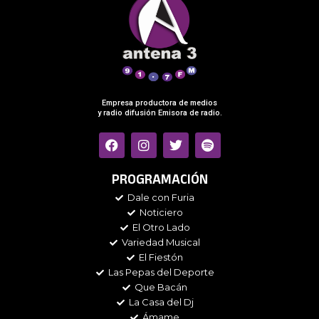
Empresa productora de medios
y radio difusión Emisora de radio.
F
I
T
S
a
n
w
p
c
s
i
o
e
t
t
t
PROGRAMACIÓN
b
a
t
i
Dale con Furia
o
g
e
f
Noticiero
o
r
r
y
k
a
El Otro Lado
m
Variedad Musical
El Fiestón
Las Pepas del Deporte
Que Bacán
La Casa del Dj
Ámame