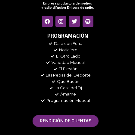
Empresa productora de medios
y radio difusión Emisora de radio.
F
I
T
S
a
n
w
p
c
s
i
o
e
t
t
t
PROGRAMACIÓN
b
a
t
i
Dale con Furia
o
g
e
f
Noticiero
o
r
r
y
k
a
El Otro Lado
m
Variedad Musical
El Fiestón
Las Pepas del Deporte
Que Bacán
La Casa del Dj
Ámame
Programación Musical
RENDICIÓN DE CUENTAS